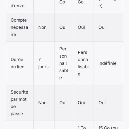
Go
Go
d’envoi
e)
Compte
nécessa
Non
Oui
Oui
Oui
ire
Per
Pers
son
Durée
7
onna
nali
Indéfinie
du lien
jours
lisabl
sabl
e
e
Sécurité
par mot
Non
Oui
Oui
Oui
de
passe
1 To
15 Go (ou