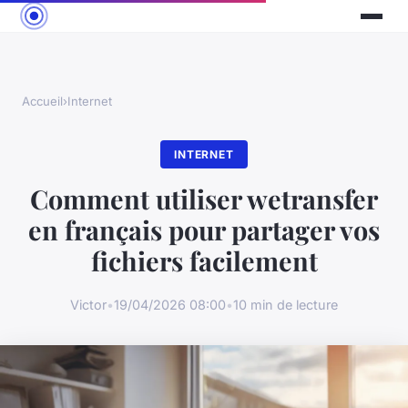
Accueil
›
Internet
INTERNET
Comment utiliser wetransfer
en français pour partager vos
fichiers facilement
Victor
•
19/04/2026 08:00
•
10 min de lecture