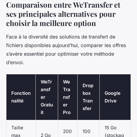
Comparaison entre WeTransfer et
ses principales alternatives pour
choisir la meilleure option
Face à la diversité des solutions de transfert de
fichiers disponibles aujourd’hui, comparer les offres
s’avère essentiel pour optimiser votre méthode
d’envoi.
WeTr
We
Drop
ansf
Tra
Fonction
box
Google
er
nsf
nalité
Tran
Drive
Gratu
er
sfer
it
Pro
Taille
15 Go
200
100
max
2 Go
(stockag