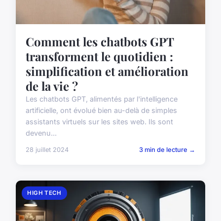
Comment les chatbots GPT
transforment le quotidien :
simplification et amélioration
de la vie ?
Les chatbots GPT, alimentés par l'intelligence
artificielle, ont évolué bien au-delà de simples
assistants virtuels sur les sites web. Ils sont
devenu...
28 juillet 2024
3 min de lecture →
HIGH TECH