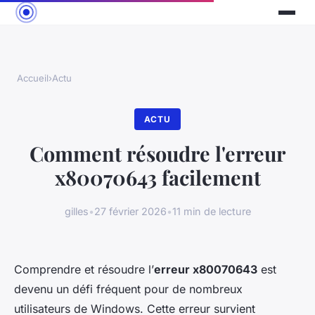
Accueil
›
Actu
ACTU
Comment résoudre l'erreur
x80070643 facilement
gilles
•
27 février 2026
•
11 min de lecture
Comprendre et résoudre l’
erreur x80070643
est
devenu un défi fréquent pour de nombreux
utilisateurs de Windows. Cette erreur survient