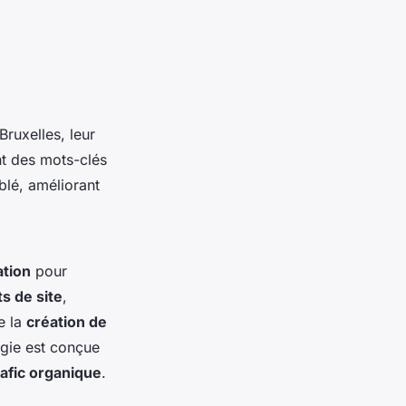
Bruxelles, leur
t des mots-clés
iblé, améliorant
ation
pour
ts de site
,
e la
création de
égie est conçue
rafic organique
.