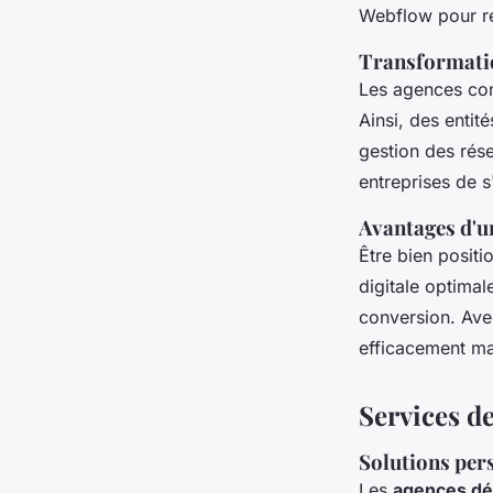
Webflow pour réa
Transformatio
Les agences con
Ainsi, des enti
gestion des rése
entreprises de 
Avantages d'un
Être bien positi
digitale optimale
conversion. Avec
efficacement man
Services d
Solutions pers
Les
agences dé