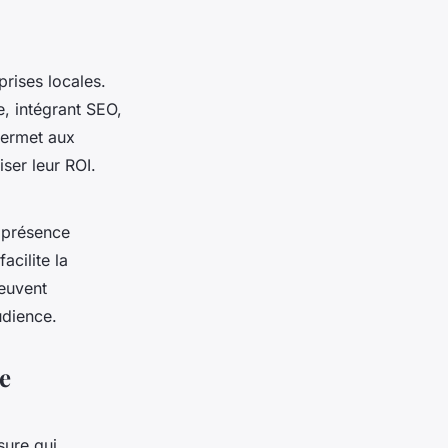
rises locales.
, intégrant SEO,
permet aux
ser leur ROI.
e présence
acilite la
peuvent
udience.
e
sure qui