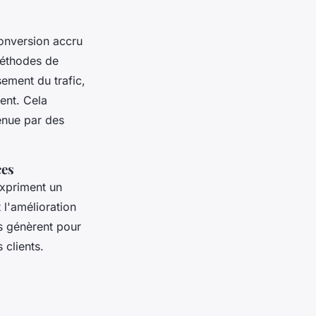
onversion accru
méthodes de
sement du trafic,
ent. Cela
enue par des
ces
expriment un
 l'amélioration
s génèrent pour
clients.