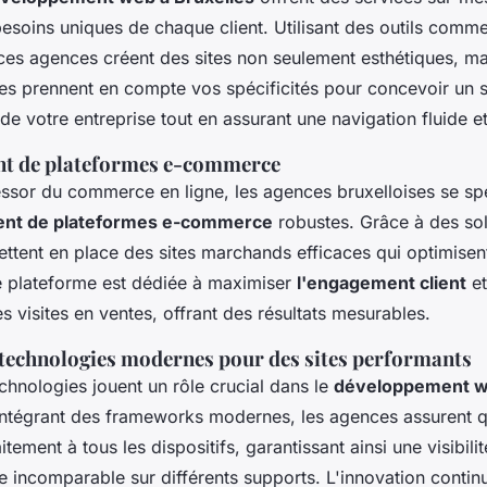
esoins uniques de chaque client. Utilisant des outils comm
 ces agences créent des sites non seulement esthétiques, ma
les prennent en compte vos spécificités pour concevoir un si
é de votre entreprise tout en assurant une navigation fluide et 
t de plateformes e-commerce
essor du commerce en ligne, les agences bruxelloises se sp
nt de plateformes e-commerce
robustes. Grâce à des s
ettent en place des sites marchands efficaces qui optimisen
 plateforme est dédiée à maximiser
l'engagement client
et
s visites en ventes, offrant des résultats mesurables.
e technologies modernes pour des sites performants
chnologies jouent un rôle crucial dans le
développement w
 intégrant des frameworks modernes, les agences assurent qu
tement à tous les dispositifs, garantissant ainsi une visibili
incomparable sur différents supports. L'innovation continu