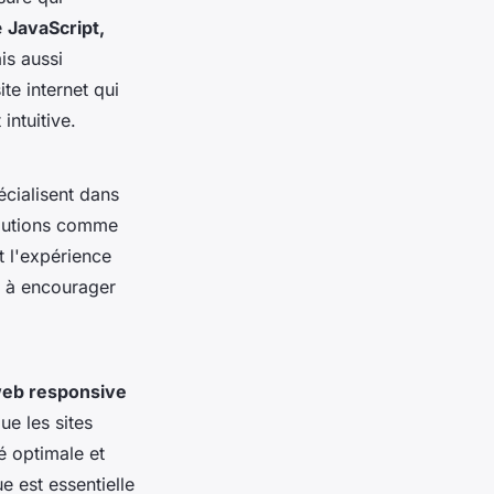
e
JavaScript,
is aussi
te internet qui
intuitive.
écialisent dans
olutions comme
t l'expérience
 à encourager
eb responsive
e les sites
té optimale et
e est essentielle