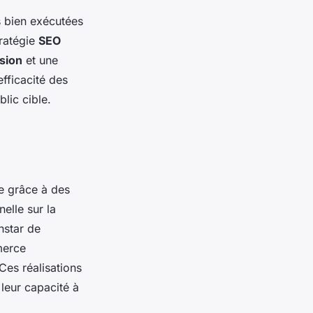
s bien exécutées
ratégie
SEO
sion
et une
fficacité des
lic cible.
ise grâce à des
elle sur la
nstar de
merce
Ces réalisations
leur capacité à