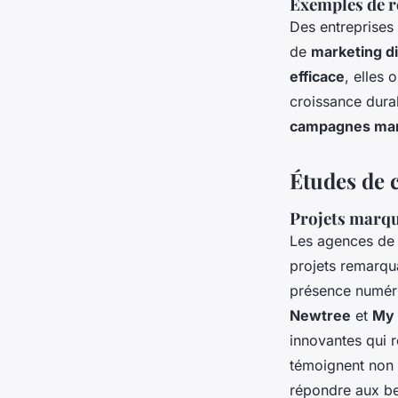
Exemples de ré
Des entreprises 
de
marketing di
efficace
, elles 
croissance dura
campagnes mar
Études de c
Projets marqu
Les agences d
projets remarqua
présence numéri
Newtree
et
My 
innovantes qui r
témoignent non 
répondre aux be