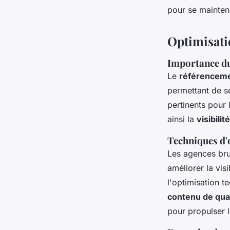
pour se mainten
Optimisati
Importance du
Le
référenceme
permettant de s
pertinents pour 
ainsi la
visibilit
Techniques d'o
Les agences bru
améliorer la vis
l'optimisation t
contenu de qual
pour propulser l