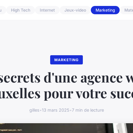
u
High Tech
Internet
Jeux-video
Marketing
Maté
MARKETING
secrets d'une agence 
uxelles pour votre suc
gilles
•
13 mars 2025
•
7 min de lecture