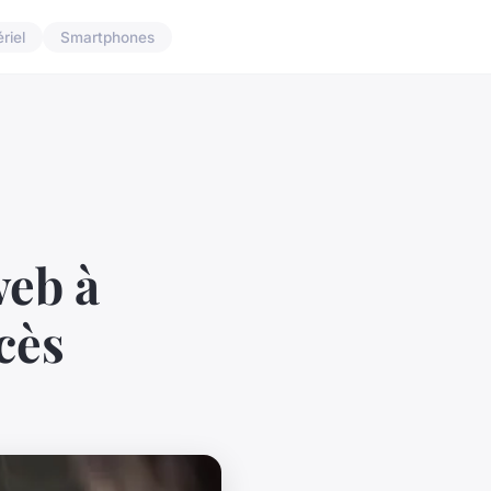
riel
Smartphones
web à
cès