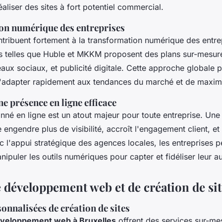
liser des sites à fort potentiel commercial.
n numérique des entreprises
tribuent fortement à la transformation numérique des entrep
tés telles que Huble et MKKM proposent des plans sur-mesure
aux sociaux, et publicité digitale. Cette approche globale 
s'adapter rapidement aux tendances du marché et de maximi
e présence en ligne efficace
onné en ligne est un atout majeur pour toute entreprise. Un
 engendre plus de visibilité, accroît l'engagement client, et f
 l'appui stratégique des agences locales, les entreprises 
ipuler les outils numériques pour capter et fidéliser leur a
e développement web et de création de sit
onnalisées de création de sites
veloppement web à Bruxelles
offrent des services sur-me