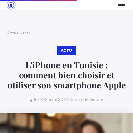
Accueil
›
Actu
ACTU
L'iPhone en Tunisie :
comment bien choisir et
utiliser son smartphone Apple
gilles
•
22 avril 2024
•
5 min de lecture