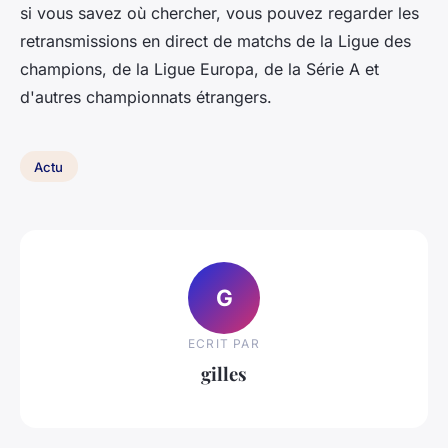
si vous savez où chercher, vous pouvez regarder les
retransmissions en direct de matchs de la Ligue des
champions, de la Ligue Europa, de la Série A et
d'autres championnats étrangers.
Actu
G
ECRIT PAR
gilles