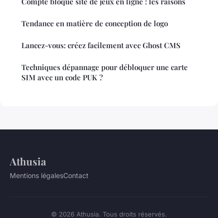
Compte bloqué site de jeux en ligne : les raisons
Tendance en matière de conception de logo
Lancez-vous: créez facilement avec Ghost CMS
Techniques dépannage pour débloquer une carte
SIM avec un code PUK ?
Athusia
Mentions légales
Contact
© 2026 Athusia. Tous droits réservés.