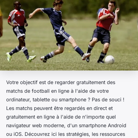
Votre objectif est de regarder gratuitement des
matchs de football en ligne à l'aide de votre
ordinateur, tablette ou smartphone ? Pas de souci !
Les matchs peuvent être regardés en direct et
gratuitement en ligne à l'aide de n'importe quel
navigateur web moderne, d'un smartphone Android
ou iOS. Découvrez ici les stratégies, les ressources