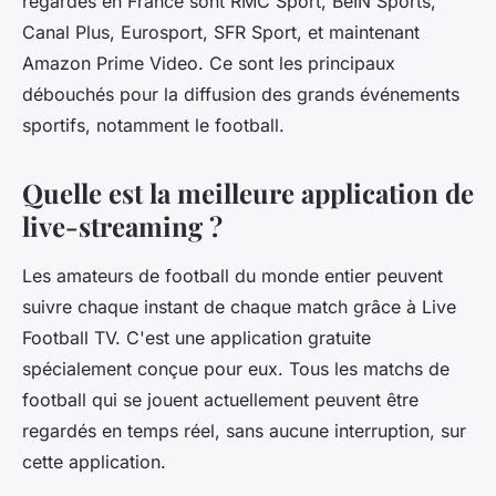
regardés en France sont RMC Sport, BeIN Sports,
Canal Plus, Eurosport, SFR Sport, et maintenant
Amazon Prime Video. Ce sont les principaux
débouchés pour la diffusion des grands événements
sportifs, notamment le football.
Quelle est la meilleure application de
live-streaming ?
Les amateurs de football du monde entier peuvent
suivre chaque instant de chaque match grâce à Live
Football TV. C'est une application gratuite
spécialement conçue pour eux. Tous les matchs de
football qui se jouent actuellement peuvent être
regardés en temps réel, sans aucune interruption, sur
cette application.