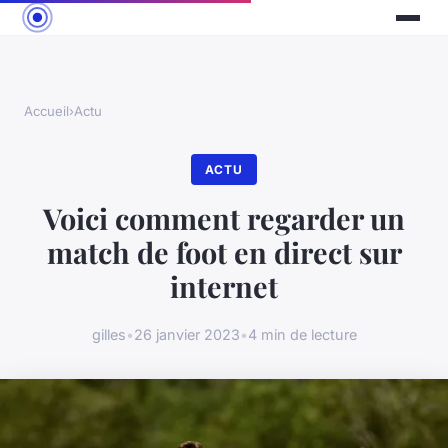
Accueil
›
Actu
ACTU
Voici comment regarder un
match de foot en direct sur
internet
gilles
•
26 janvier 2023
•
4 min de lecture