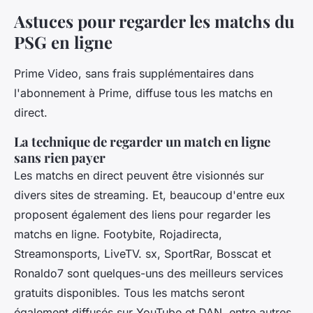
Astuces pour regarder les matchs du
PSG en ligne
Prime Video, sans frais supplémentaires dans
l'abonnement à Prime, diffuse tous les matchs en
direct.
La technique de regarder un match en ligne
sans rien payer
Les matchs en direct peuvent être visionnés sur
divers sites de streaming. Et, beaucoup d'entre eux
proposent également des liens pour regarder les
matchs en ligne. Footybite, Rojadirecta,
Streamonsports, LiveTV. sx, SportRar, Bosscat et
Ronaldo7 sont quelques-uns des meilleurs services
gratuits disponibles. Tous les matchs seront
également diffusés sur YouTube et DAN, entre autres