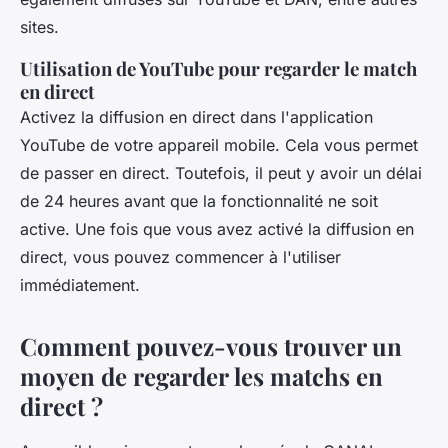
sites.
Utilisation de YouTube pour regarder le match
en direct
Activez la diffusion en direct dans l'application
YouTube de votre appareil mobile. Cela vous permet
de passer en direct. Toutefois, il peut y avoir un délai
de 24 heures avant que la fonctionnalité ne soit
active. Une fois que vous avez activé la diffusion en
direct, vous pouvez commencer à l'utiliser
immédiatement.
Comment pouvez-vous trouver un
moyen de regarder les matchs en
direct ?