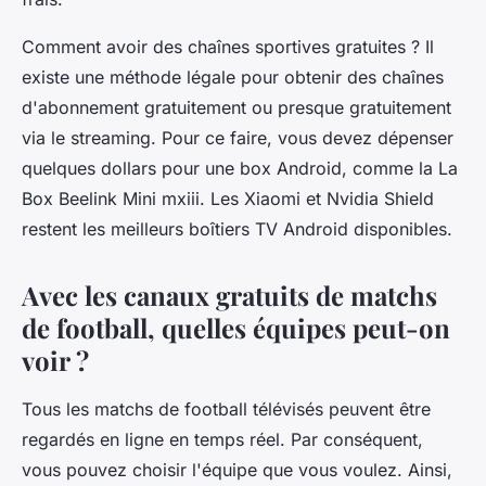
Comment avoir des chaînes sportives gratuites ? Il
existe une méthode légale pour obtenir des chaînes
d'abonnement gratuitement ou presque gratuitement
via le streaming. Pour ce faire, vous devez dépenser
quelques dollars pour une box Android, comme la La
Box Beelink Mini mxiii. Les Xiaomi et Nvidia Shield
restent les meilleurs boîtiers TV Android disponibles.
Avec les canaux gratuits de matchs
de football, quelles équipes peut-on
voir ?
Tous les matchs de football télévisés peuvent être
regardés en ligne en temps réel. Par conséquent,
vous pouvez choisir l'équipe que vous voulez. Ainsi,