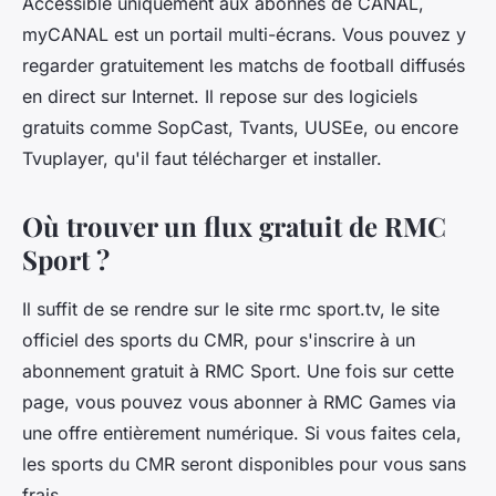
Accessible uniquement aux abonnés de CANAL,
myCANAL est un portail multi-écrans. Vous pouvez y
regarder gratuitement les matchs de football diffusés
en direct sur Internet. Il repose sur des logiciels
gratuits comme SopCast, Tvants, UUSEe, ou encore
Tvuplayer, qu'il faut télécharger et installer.
Où trouver un flux gratuit de RMC
Sport ?
Il suffit de se rendre sur le site rmc sport.tv, le site
officiel des sports du CMR, pour s'inscrire à un
abonnement gratuit à RMC Sport. Une fois sur cette
page, vous pouvez vous abonner à RMC Games via
une offre entièrement numérique. Si vous faites cela,
les sports du CMR seront disponibles pour vous sans
frais.